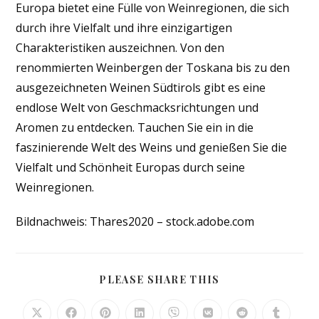
Europa bietet eine Fülle von Weinregionen, die sich
durch ihre Vielfalt und ihre einzigartigen
Charakteristiken auszeichnen. Von den
renommierten Weinbergen der Toskana bis zu den
ausgezeichneten Weinen Südtirols gibt es eine
endlose Welt von Geschmacksrichtungen und
Aromen zu entdecken. Tauchen Sie ein in die
faszinierende Welt des Weins und genießen Sie die
Vielfalt und Schönheit Europas durch seine
Weinregionen.
Bildnachweis:
Thares2020
– stock.adobe.com
DIESEN
PLEASE SHARE THIS
INHALT
TEILEN
Öffnet
Öffnet
Öffnet
Öffnet
Öffnet
Öffnet
Öffnet
Öffnet