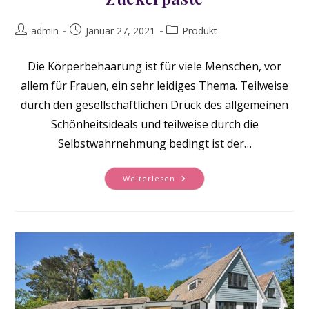
Beitrags-
Beitrag
Beitrags-
admin
Januar 27, 2021
Produkt
Autor:
veröffentlicht:
Kategorie:
Die Körperbehaarung ist für viele Menschen, vor
allem für Frauen, ein sehr leidiges Thema. Teilweise
durch den gesellschaftlichen Druck des allgemeinen
Schönheitsideals und teilweise durch die
Selbstwahrnehmung bedingt ist der…
Glatte
Weiterlesen
Haut
Mit
Hilfe
Von
Zuckerpaste