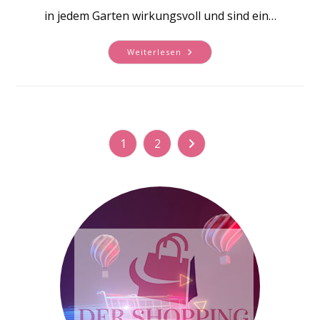
in jedem Garten wirkungsvoll und sind ein…
Stilvolles
Weiterlesen
Gartenambiente
Dank
Smarter
Konzeption
Und
Einteilung
1
2
Zur nächsten Seite