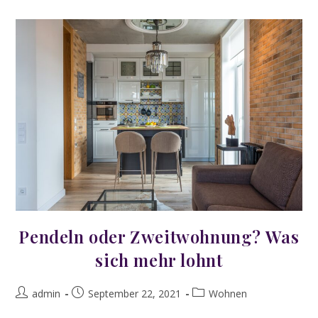
Landeshauptstadt
Nordrhein-
Westfalens
Pendeln oder Zweitwohnung? Was
sich mehr lohnt
Beitrags-
Beitrag
Beitrags-
admin
September 22, 2021
Wohnen
Autor:
veröffentlicht:
Kategorie: