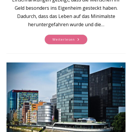
Geld besonders ins Eigenheim gesteckt haben.
Dadurch, dass das Leben auf das Minimalste
heruntergefahren wurde und die…
Investitionen
Weiterlesen
Ins
Eigenheim
–
Besonders
Zu
Pandemiezeiten
Ein
Wachsender
Trend