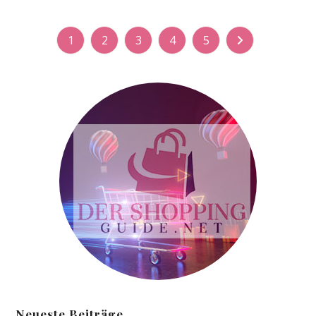
1
2
3
4
5
Zur nächsten Sei
Neueste Beiträge