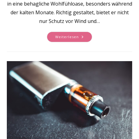
in eine behagliche Wohlfühloase, besonders während
der kalten Monate. Richtig gestaltet, bietet er nicht
nur Schutz vor Wind und…
So
Weiterlesen
Gestalten
Sie
Ihre
Gemütliche
Wohlfühloase
Im
Wintergaren
Für
Die
Kalte
Jahreszeit