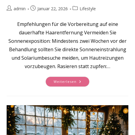
Beitrags-
Beitrag
Beitrags-
admin
Januar 22, 2026
Lifestyle
Autor:
veröffentlicht:
Kategorie:
Empfehlungen für die Vorbereitung auf eine
dauerhafte Haarentfernung Vermeiden Sie
Sonnenexposition: Mindestens zwei Wochen vor der
Behandlung sollten Sie direkte Sonneneinstrahlung
und Solariumbesuche meiden, um Hautreizungen
vorzubeugen. Rasieren statt zupfen:…
So
Weiterlesen
Finden
Sie
Zuverlässige
Experten
Für
Dauerhafte
Haarentfernung
In
Ihrer
Nähe
–
Tipps