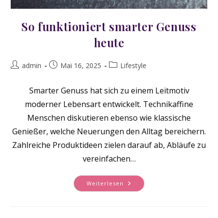
So funktioniert smarter Genuss
heute
Beitrags-
Beitrag
Beitrags-
admin
Mai 16, 2025
Lifestyle
Autor:
veröffentlicht:
Kategorie:
Smarter Genuss hat sich zu einem Leitmotiv
moderner Lebensart entwickelt. Technikaffine
Menschen diskutieren ebenso wie klassische
Genießer, welche Neuerungen den Alltag bereichern.
Zahlreiche Produktideen zielen darauf ab, Abläufe zu
vereinfachen…
So
Weiterlesen
Funktioniert
Smarter
Genuss
Heute