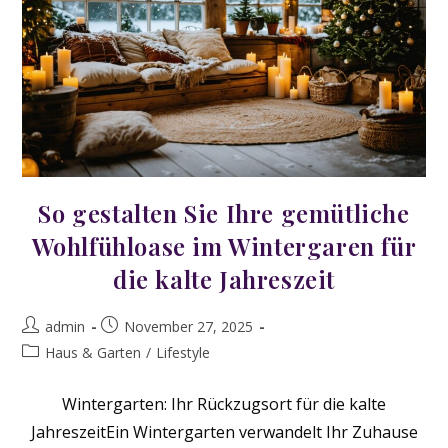
Für
Gesunde
Haut
Inklusive
So gestalten Sie Ihre gemütliche
Wohlfühloase im Wintergaren für
die kalte Jahreszeit
Beitrags-
Beitrag
admin
November 27, 2025
Autor:
veröffentlicht:
Beitrags-
Haus & Garten
/
Lifestyle
Kategorie:
Wintergarten: Ihr Rückzugsort für die kalte
JahreszeitEin Wintergarten verwandelt Ihr Zuhause