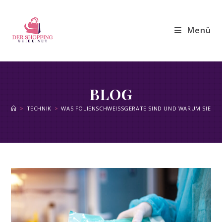
Zum
Inhalt
Menü
springen
BLOG
>
TECHNIK
>
WAS FOLIENSCHWEISSGERÄTE SIND UND WARUM SIE NÜT