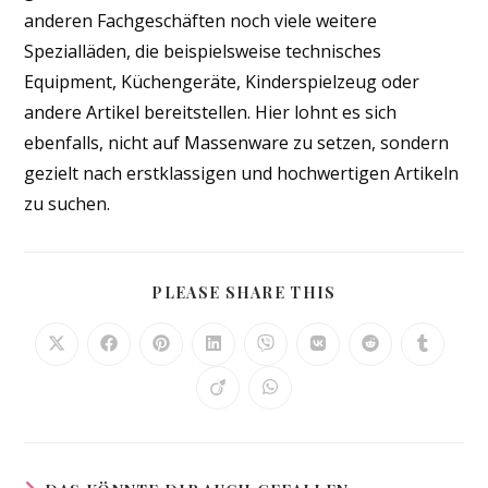
anderen Fachgeschäften noch viele weitere
Spezialläden, die beispielsweise technisches
Equipment, Küchengeräte, Kinderspielzeug oder
andere Artikel bereitstellen. Hier lohnt es sich
ebenfalls, nicht auf Massenware zu setzen, sondern
gezielt nach erstklassigen und hochwertigen Artikeln
zu suchen.
DIESEN
PLEASE SHARE THIS
INHALT
TEILEN
Öffnet
Öffnet
Öffnet
Öffnet
Öffnet
Öffnet
Öffnet
Öffnet
in
in
in
in
in
in
in
in
einem
einem
einem
einem
einem
einem
einem
einem
Öffnet
Öffnet
neuen
neuen
neuen
neuen
neuen
neuen
neuen
neuen
in
in
Fenster
Fenster
Fenster
Fenster
Fenster
Fenster
Fenster
Fenster
einem
einem
neuen
neuen
Fenster
Fenster