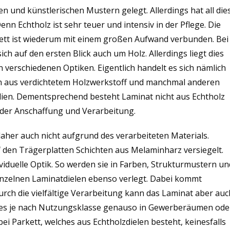
en und künstlerischen Mustern gelegt.
Allerdings hat all die
nn Echtholz ist sehr teuer und intensiv in der Pflege. Die
ett ist wiederum mit einem großen Aufwand verbunden. Bei
ich auf den ersten Blick auch um Holz. Allerdings liegt dies
an verschiedenen Optiken. Eigentlich handelt es sich nämlich
en aus verdichtetem Holzwerkstoff und manchmal anderen
lien. Dementsprechend besteht Laminat nicht aus Echtholz
n der Anschaffung und Verarbeitung.
daher auch nicht aufgrund des verarbeiteten Materials.
f den Trägerplatten Schichten aus Melaminharz versiegelt.
viduelle Optik. So werden sie in Farben, Strukturmustern un
inzelnen Laminatdielen ebenso verlegt. Dabei kommt
urch die vielfältige Verarbeitung kann das Laminat aber auc
 es je nach Nutzungsklasse genauso in Gewerberäumen ode
i Parkett, welches aus Echtholzdielen besteht, keinesfalls