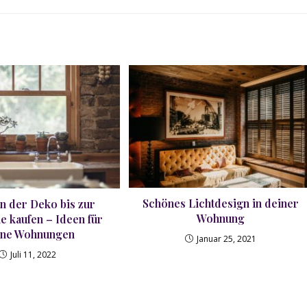
einem
einem
einem
einem
einem
einem
einem
einem
einem
e
neuen
neuen
neuen
neuen
neuen
neuen
neuen
neuen
neuen
n
Fenster
Fenster
Fenster
Fenster
Fenster
Fenster
Fenster
Fenster
Fenster
F
Schönes Lichtdesign in deiner
on der Deko bis zur
Wohnung
e kaufen – Ideen für
ine Wohnungen
Januar 25, 2021
Juli 11, 2022