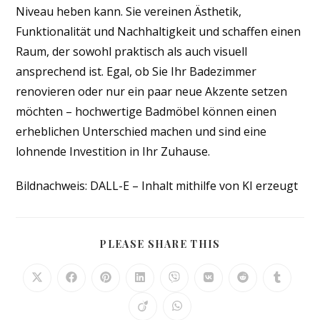
Niveau heben kann. Sie vereinen Ästhetik,
Funktionalität und Nachhaltigkeit und schaffen einen
Raum, der sowohl praktisch als auch visuell
ansprechend ist. Egal, ob Sie Ihr Badezimmer
renovieren oder nur ein paar neue Akzente setzen
möchten – hochwertige Badmöbel können einen
erheblichen Unterschied machen und sind eine
lohnende Investition in Ihr Zuhause.
Bildnachweis: DALL-E – Inhalt mithilfe von KI erzeugt
DIESEN
PLEASE SHARE THIS
INHALT
TEILEN
Öffnet
Öffnet
Öffnet
Öffnet
Öffnet
Öffnet
Öffnet
Öffnet
in
in
in
in
in
in
in
in
einem
einem
einem
einem
einem
einem
einem
einem
Öffnet
Öffnet
neuen
neuen
neuen
neuen
neuen
neuen
neuen
neuen