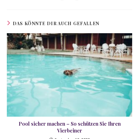
in
in
Fenster
Fenster
Fenster
Fenster
Fenster
Fenster
Fenster
Fenster
einem
einem
neuen
neuen
Fenster
Fenster
DAS KÖNNTE DIR AUCH GEFALLEN
Pool sicher machen – So schützen Sie Ihren
Vierbeiner