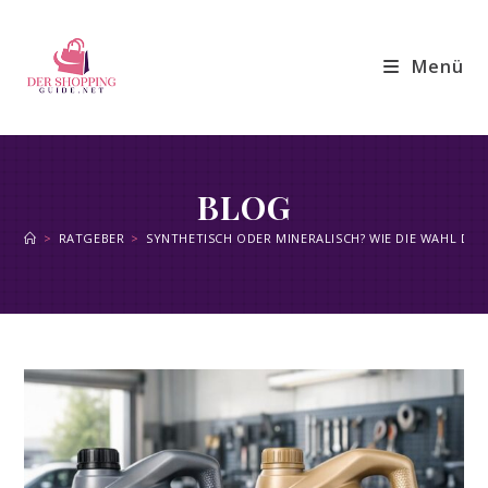
Zum
Inhalt
Menü
springen
BLOG
>
RATGEBER
>
SYNTHETISCH ODER MINERALISCH? WIE DIE WAHL DEN