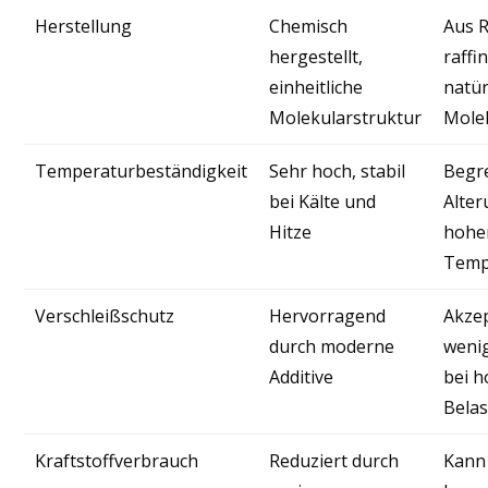
Herstellung
Chemisch
Aus 
hergestellt,
raffin
einheitliche
natür
Molekularstruktur
Mole
Temperaturbeständigkeit
Sehr hoch, stabil
Begre
bei Kälte und
Alter
Hitze
hohe
Temp
Verschleißschutz
Hervorragend
Akzep
durch moderne
wenig
Additive
bei 
Bela
Kraftstoffverbrauch
Reduziert durch
Kann 