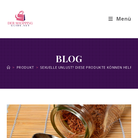
Zum
Inhalt
Menü
springen
BLOG
>
PRODUKT
>
SEXUELLE UNLUST? DIESE PRODUKTE KÖNNEN HELFEN!