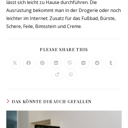
lässt sich leicht zu Hause durchführen. Die
Ausrüstung bekommt man in der Drogerie oder noch
leichter im Internet: Zusatz für das Fußbad, Bürste,
Schere, Feile, Bimsstein und Creme.
DIESEN
PLEASE SHARE THIS
INHALT
TEILEN
Öffnet
Öffnet
Öffnet
Öffnet
Öffnet
Öffnet
Öffnet
Öffnet
in
in
in
in
in
in
in
in
einem
einem
einem
einem
einem
einem
einem
einem
Öffnet
Öffnet
neuen
neuen
neuen
neuen
neuen
neuen
neuen
neuen
in
in
Fenster
Fenster
Fenster
Fenster
Fenster
Fenster
Fenster
Fenster
einem
einem
neuen
neuen
Fenster
Fenster
DAS KÖNNTE DIR AUCH GEFALLEN