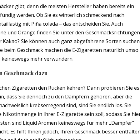
hmäcker gibt, denn die meisten Hersteller haben bereits ein
 fündig werden. Ob Sie es winterlich schmeckend nach
illastig mit Piña colada – das entscheiden Sie. Auch
rone und Orange finden Sie unter den Geschmacksrichtungen
der Kakao? Sie können auch ganz abgefahrene Sorten suchen
de beim Geschmack machen die E-Zigaretten natürlich umso
uch keineswegs mehr verwundern.
en Geschmack dazu
schen Zigaretten den Rücken kehren? Dann probieren Sie es
sein, dass Sie dennoch zu den Dampfern gehören, aber die
achweislich krebserregend sind, sind Sie endlich los. Sie
e Nikotinmenge in Ihrer E-Zigarette sein soll, sodass Sie hie
sten sind Liquid Aromen keineswegs für mehr „Dampfer“
ht. Es hilft Ihnen jedoch, Ihren Geschmack besser entfalte