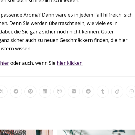
en soll doch schließlich schmecken.
assende Aroma? Dann wäre es in jedem Fall hilfreich, sich
en. Denn Sie werden überrascht sein, wie viele es in
dabei, die Sie ganz sicher noch nicht kennen. Guter
anz sicher auch zu neuen Geschmäckern finden, die hier
stern wissen.
hier
oder auch, wenn Sie
hier klicken
.
Öffnet
Öffnet
Öffnet
Öffnet
Öffnet
Öffnet
Öffnet
Öffnet
Öffnet
Ö
in
in
in
in
in
in
in
in
in
in
einem
einem
einem
einem
einem
einem
einem
einem
einem
e
neuen
neuen
neuen
neuen
neuen
neuen
neuen
neuen
neuen
n
Fenster
Fenster
Fenster
Fenster
Fenster
Fenster
Fenster
Fenster
Fenster
F